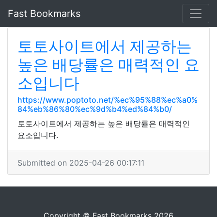
Fast Bookmarks
토토사이트에서 제공하는
높은 배당률은 매력적인 요
소입니다
https://www.poptoto.net/%ec%95%88%ec%a0%
84%eb%86%80%ec%9d%b4%ed%84%b0/
토토사이트에서 제공하는 높은 배당률은 매력적인
요소입니다.
Submitted on 2025-04-26 00:17:11
Copyright © Fast Bookmarks 2026