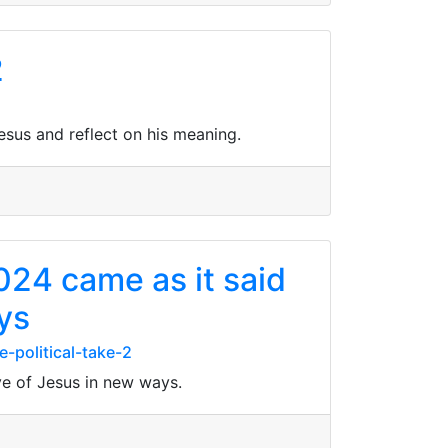
2
sus and reflect on his meaning.
24 came as it said
ays
-political-take-2
ve of Jesus in new ways.