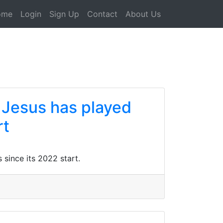
ome
Login
Sign Up
Contact
About Us
r Jesus has played
rt
since its 2022 start.