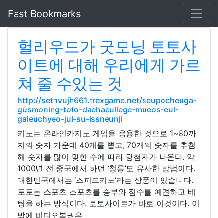
Fast Bookmarks
헐리우드가 굿모닝 토토사
이트에 대해 우리에게 가르
쳐 줄 수있는 것
http://sethvujh661.trexgame.net/seupocheuga-
gusmoning-toto-daehaeuliege-mueos-eul-
galeuchyeo-jul-su-issneunji
키노는 온라인카지노 게임을 응용한 것으로 1~80까
지의 숫자 가운데 40개를 뽑고, 70개의 숫자를 추첨
해 숫자를 많이 맞힌 수에 따라 당첨자가 나온다. 약
1000년 전 중국에서 하던 ‘청릉’도 유사한 방법이다.
대한민국에서는 ‘스피드키노’라는 상품이 있습니다.
토토는 스포츠 스포츠를 승부와 점수를 예견하고 베
팅을 하는 방식이다. 토토사이트가 바로 이것이다. 이
밖에 비디오복권은