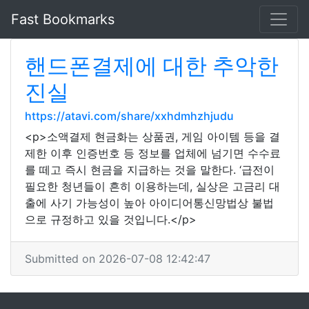
Fast Bookmarks
핸드폰결제에 대한 추악한
진실
https://atavi.com/share/xxhdmhzhjudu
<p>소액결제 현금화는 상품권, 게임 아이템 등을 결
제한 이후 인증번호 등 정보를 업체에 넘기면 수수료
를 떼고 즉시 현금을 지급하는 것을 말한다. ‘급전이
필요한 청년들이 흔히 이용하는데, 실상은 고금리 대
출에 사기 가능성이 높아 아이디어통신망법상 불법
으로 규정하고 있을 것입니다.</p>
Submitted on 2026-07-08 12:42:47